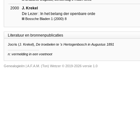
2000
J. Krekel
De Lezer : In het belang der openbare orde
Bossche Bladen 1 (2000) 8
Literatuur en bronnenpublicaties
Jocris (J. Krekel),
De troebelen te 's Hertogenbosch in Augustus 1891
n: vermelding in een voetnoot
Genealogieën | A.F.A.M. (Ton) Wetzer © 2019-2026 versie 1.0