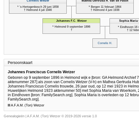
Persoonskaart
Johannes Franciscus Cornelis Wetzer
Geboren op 9 september 1896 in Helmond wijk e [bron: GA Helmond Archief
aktenummer 287] als zoon van Cornelis Wetzer (V-h) en Mathea Gertruda Hub
Johannes Franciscus Cornelis trouwde, 26 jaar oud, op 12 mei 1923 in Helm
Huwelijken Helmond 1923 aktenummer 50] met Sophia Maria van Woerkom, 2
in Eindhoven [bron: FamilySearch.org]. Sophia Maria is overleden op 12 februa
FamilySearch.org].
A.F.A.M. (Ton) Wetzer
Genealogieën | A.F.A.M. (Ton) Wetzer © 2019-2026 versie 1.0